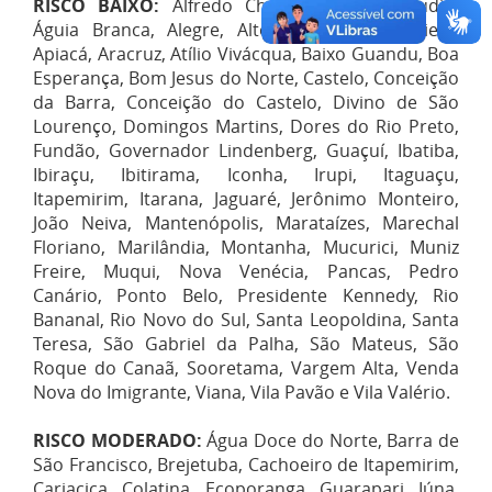
RISCO BAIXO:
Alfredo Chaves, Afonso Cláudio,
Águia Branca, Alegre, Alto Rio Novo, Anchieta,
Apiacá, Aracruz, Atílio Vivácqua, Baixo Guandu, Boa
Esperança, Bom Jesus do Norte, Castelo, Conceição
da Barra, Conceição do Castelo, Divino de São
Lourenço, Domingos Martins, Dores do Rio Preto,
Fundão, Governador Lindenberg, Guaçuí, Ibatiba,
Ibiraçu, Ibitirama, Iconha, Irupi, Itaguaçu,
Itapemirim, Itarana, Jaguaré, Jerônimo Monteiro,
João Neiva, Mantenópolis, Marataízes, Marechal
Floriano, Marilândia, Montanha, Mucurici, Muniz
Freire, Muqui, Nova Venécia, Pancas, Pedro
Canário, Ponto Belo, Presidente Kennedy, Rio
Bananal, Rio Novo do Sul, Santa Leopoldina, Santa
Teresa, São Gabriel da Palha, São Mateus, São
Roque do Canaã, Sooretama, Vargem Alta, Venda
Nova do Imigrante, Viana, Vila Pavão e Vila Valério.
RISCO MODERADO:
Água Doce do Norte, Barra de
São Francisco, Brejetuba, Cachoeiro de Itapemirim,
Cariacica, Colatina, Ecoporanga, Guarapari, Iúna,