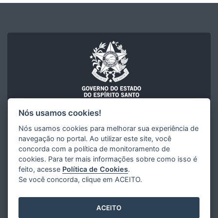
Nós usamos cookies!
CORONAVÍRUS
Nós usamos cookies para melhorar sua experiência de
Superintendência Estadual de Comunicação Social do
navegação no portal. Ao utilizar este site, você
Espírito Santo (SECOM)
Governo do Estado do Espírito Santo
concorda com a política de monitoramento de
cookies. Para ter mais informações sobre como isso é
feito, acesse
Política de Cookies
.
Se você concorda, clique em ACEITO.
ACEITO
Desenvolvido pelo
2016
- 2026
/